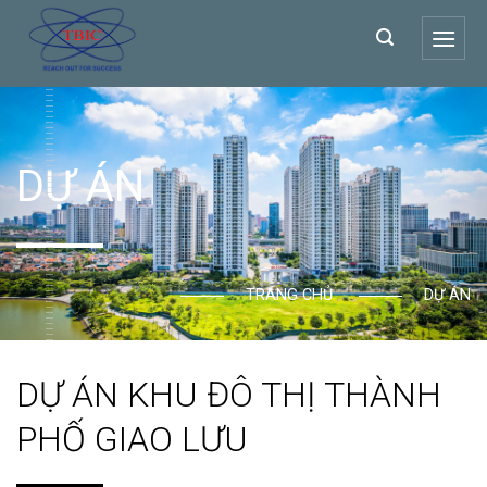
Chuyển
đến
nội
dung
DỰ ÁN
TRANG CHỦ
DỰ ÁN
DỰ ÁN KHU ĐÔ THỊ THÀNH
PHỐ GIAO LƯU