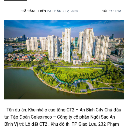
ĐÃ ĐĂNG TRÊN
23 THÁNG 12, 2024
BỞI
SYSTEM
Tên dự án: Khu nhà ở cao tầng CT2 – An Bình City Chủ đầu
tư: Tập Đoàn Geleximco – Công ty cổ phần Ngôi Sao An
Bình Vị trí: Lô đất CT2 , Khu đô thị TP Giao Lưu, 232 Phạm