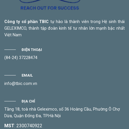
Công ty cổ phần TBIC
tự hào là thành viên trong Hệ sinh thái
GELEXIMCO, thành tập đoàn kinh tế tư nhân lớn mạnh bậc nhất
Việt Nam
ĐIỆN THOẠI
(84-24) 37228474
EMAIL
info@tbic.com.vn
ĐỊA CHỈ
Tầng 18, toà nhà Geleximco, số 36 Hoàng Cầu, Phường Ô Chợ
Dừa, Quận Đống Đa, TP.Hà Nội
MST
: 2300740922