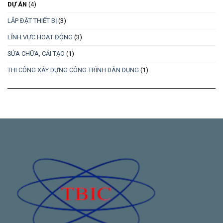
DỰ ÁN
(4)
LẮP ĐẶT THIẾT BỊ
(3)
LĨNH VỰC HOẠT ĐỘNG
(3)
SỬA CHỮA, CẢI TẠO
(1)
THI CÔNG XÂY DỰNG CÔNG TRÌNH DÂN DỤNG
(1)