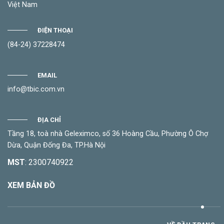
Việt Nam
ĐIỆN THOẠI
(84-24) 37228474
EMAIL
info@tbic.com.vn
ĐỊA CHỈ
Tầng 18, toà nhà Geleximco, số 36 Hoàng Cầu, Phường Ô Chợ
Dừa, Quận Đống Đa, TP.Hà Nội
MST
: 2300740922
XEM BẢN ĐỒ