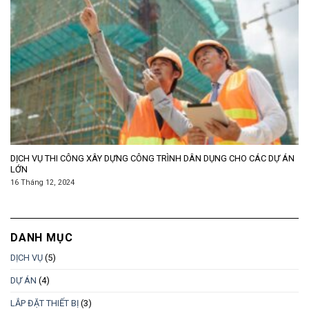
DỊCH VỤ THI CÔNG XÂY DỰNG CÔNG TRÌNH DÂN DỤNG CHO CÁC DỰ ÁN
LỚN
16 Tháng 12, 2024
DANH MỤC
DỊCH VỤ
(5)
DỰ ÁN
(4)
LẮP ĐẶT THIẾT BỊ
(3)