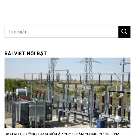
BÀI VIẾT NỔI BẬT
DỊCH VỤ THI CÔNG TRẠM BIẾN ÁP CHO DỰ ÁN CHUNG CƯ GELEXIA