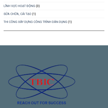
LĨNH VỰC HOẠT ĐỘNG
(3)
SỬA CHỮA, CẢI TẠO
(1)
THI CÔNG XÂY DỰNG CÔNG TRÌNH DÂN DỤNG
(1)